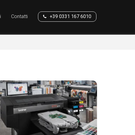
i
Contatti
+39 0331 167 6010