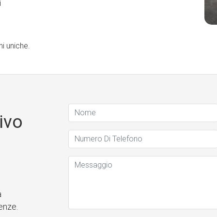
i
ni uniche.
ivo
a
enze.