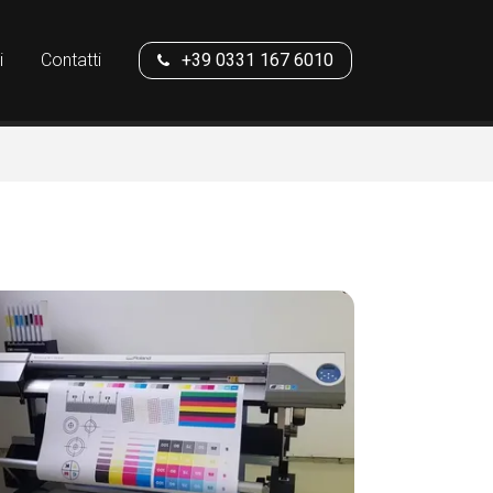
i
Contatti
+39 0331 167 6010