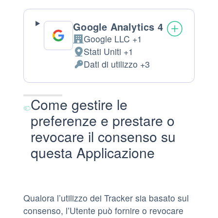
Google Analytics 4
Google LLC +1
Azienda:
Stati Uniti +1
Luogo
Dati di utilizzo +3
del
Dati
trattamento:
Personali
trattati:
Come gestire le
preferenze e prestare o
revocare il consenso su
questa Applicazione
Qualora l’utilizzo dei Tracker sia basato sul
consenso, l’Utente può fornire o revocare