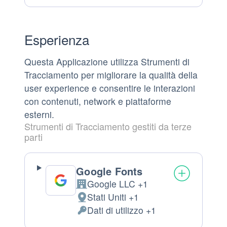
trattamento:
Personali
trattati:
Esperienza
Questa Applicazione utilizza Strumenti di
Tracciamento per migliorare la qualità della
user experience e consentire le interazioni
con contenuti, network e piattaforme
esterni.
Strumenti di Tracciamento gestiti da terze
parti
Google Fonts
Google LLC +1
Azienda:
Stati Uniti +1
Luogo
Dati di utilizzo +1
del
Dati