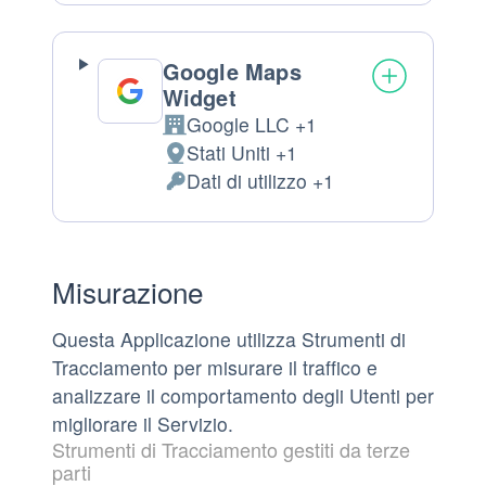
trattamento:
Personali
trattati:
Google Maps
Widget
Google LLC +1
Azienda:
Stati Uniti +1
Luogo
Dati di utilizzo +1
del
Dati
trattamento:
Personali
trattati:
Misurazione
Questa Applicazione utilizza Strumenti di
Tracciamento per misurare il traffico e
analizzare il comportamento degli Utenti per
migliorare il Servizio.
Strumenti di Tracciamento gestiti da terze
parti